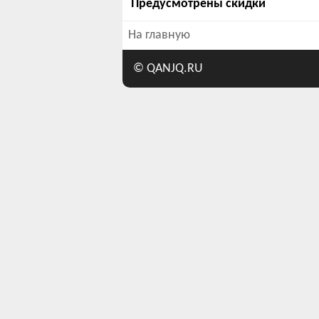
Предусмотрены скидки
На главную
©
QANJQ.RU