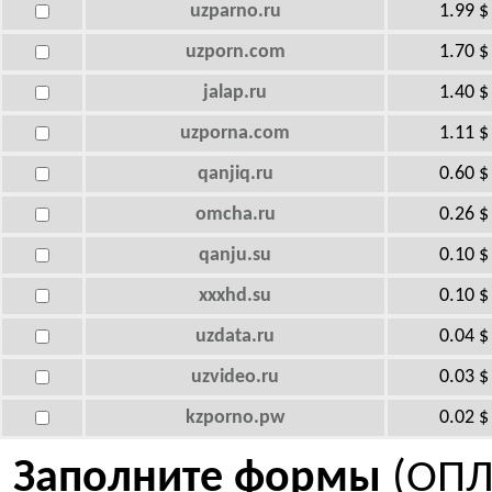
uzparno.ru
1.99 $
uzporn.com
1.70 $
jalap.ru
1.40 $
uzporna.com
1.11 $
qanjiq.ru
0.60 $
omcha.ru
0.26 $
qanju.su
0.10 $
xxxhd.su
0.10 $
uzdata.ru
0.04 $
uzvideo.ru
0.03 $
kzporno.pw
0.02 $
Заполните формы
(ОПЛ