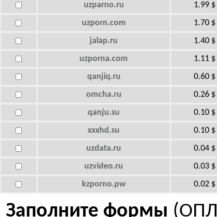
uzparno.ru
1.99 $
uzporn.com
1.70 $
jalap.ru
1.40 $
uzporna.com
1.11 $
qanjiq.ru
0.60 $
omcha.ru
0.26 $
qanju.su
0.10 $
xxxhd.su
0.10 $
uzdata.ru
0.04 $
uzvideo.ru
0.03 $
kzporno.pw
0.02 $
Заполните формы
(ОПЛ